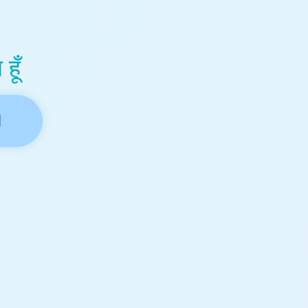
हूँ
M